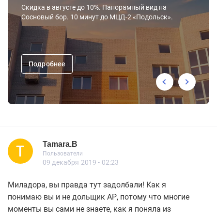
Скидка в августе до 10%. Панорамный вид на
Сосновый бор. 10 минут до МЦД-2 «Подольск».
Подробнее
Tamara.B
Пользователь
Пользователи
Tamara.B
Пользователи
23 сообщений
09 декабря 2019 - 02:23
Миладора, вы правда тут задолбали! Как я
понимаю вы и не дольщик АР, потому что многие
моменты вы сами не знаете, как я поняла из