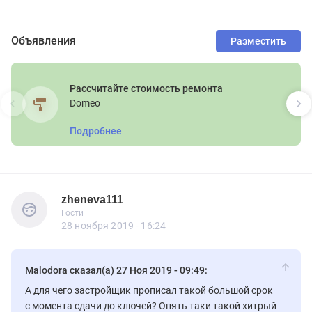
Объявления
Разместить
Приемка квартир, строительные экспертизы,
оценка для банка
ООО "Союз-Эксперт"
от 5000 руб
Подробнее
zheneva111
Гости
zheneva111
Гости
28 ноября 2019 - 16:24
Malodora сказал(а) 27 Ноя 2019 - 09:49:
А для чего застройщик прописал такой большой срок
с момента сдачи до ключей? Опять таки такой хитрый