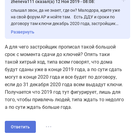
zheneva111 сказал(а) 12 Ноя 2019 - 08:08:
слышал звон, да не знает, где он? Малодора, идите уже
на свой форум АР и нойте там. Есть ДДУ и сроки по
договору там ключи декабрь 2020 года, застройщик
обещает сдать дома в декабре 2019 на
Развернуть
ГОСКОМИССИЮ, а не дать ключи! Хватит всех
вводить в заблуждение! Если вы ничего не знаете не
А для чего застройщик прописал такой большой
нужно кричать в каждой теме! Здесь ЖК ПЕХРА, а не
срок с момента сдачи до ключей? Опять таки
ваша АР!!!! Достала уже своим нытьем со своей АР !!!!
такой хитрый ход, типа всем говорят, что дома
будут сданы уже в конце 2019 года, а по сути сдать
могут в конце 2020 года и все будет по договору,
если до 31 декабря 2020 года всем выдадут ключи.
Получается что 2019 год тут фигурирует, лишь для
того, чтобы привлечь людей, типа ждать то недолго
а по сути ждать больше года.
...
Ответить