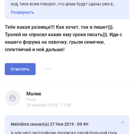
ход, типа всем говорят, что дома будут сданы уже в
конце 2019 года, а по сути сдать могут в конце 2020
Развернуть
года и все будет по договору, если до 31 декабря 2020
года всем выдадут ключи. Получается что 2019 год
Тебе какая разница!!! Как хочет, так и пишет))).
тут фигурирует, лишь для того, чтобы привлечь людей,
Тролей не спросил какие ему сроки писать))). Иди с
типа ждать то недолго а по сути ждать больше года.
нашего форума на лавочку, грызи семечки,
сплетничай и ной дальше!
...
Ответить
Малик
Гости
Малик
Гости
28 ноября 2019 - 17:48
Malodora сказал(а) 27 Ноя 2019 - 09:49:
А для чего застройщик прописал такой большой срок