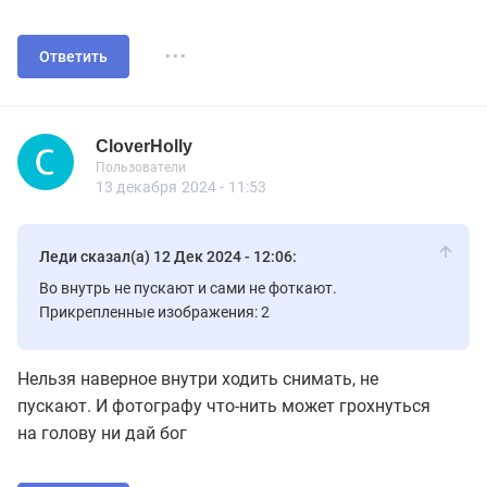
...
Ответить
CloverHolly
Новичок
Пользователи
CloverHolly
Пользователи
1 сообщений
13 декабря 2024 - 11:53
Леди сказал(а) 12 Дек 2024 - 12:06:
Во внутрь не пускают и сами не фоткают.
Прикрепленные изображения: 2
Нельзя наверное внутри ходить снимать, не
пускают. И фотографу что-нить может грохнуться
на голову ни дай бог