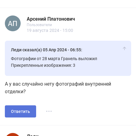
Арсений Платонович
Новичок
Пользователи
Арсений Платонович
Пользователи
5 сообщений
19 августа 2024 - 15:00
Леди сказал(а) 05 Апр 2024 - 06:55:
Фотографии от 28 марта Гранель выложил
Прикрепленные изображения: 3
А у вас случайно нету фотографий внутренней
отделки?
...
Ответить