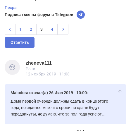
Пехра
Подписаться на форум в Telegram
1
2
3
4
Ответить
zheneva111
Гости
zheneva111
Гости
12 ноября 2019 - 11:08
Malodora сказал(а) 26 Июл 2019 - 10:00:
Дома первой очереди должны сдать в конце этого
года, но сдается мне, что сроки по сдаче будут
передвинуты, не думаю, что за пол года успеют
завершить все работы, сдать дома и получить ввод.