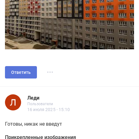
...
Ответить
Леди
1.11
Пользователи
Леди
Пользователи
59 сообщений
16 июля 2025 - 15:10
Готовы, никак не введут
Прикрепленные изображения