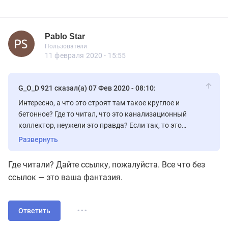
Pablo Star
Пользователь
Пользователи
Pablo Star
Пользователи
30 сообщений
11 февраля 2020 - 15:55
G_O_D 921 сказал(а) 07 Фев 2020 - 08:10:
Интересно, а что это строят там такое круглое и
бетонное? Где то читал, что это канализационный
коллектор, неужели это правда? Если так, то это
вообще огромная проблема, запах будет разноситься
Развернуть
по всему району, а жить в домах будет вообще
невозможно.
Где читали? Дайте ссылку, пожалуйста. Все что без
ссылок — это ваша фантазия.
...
Ответить