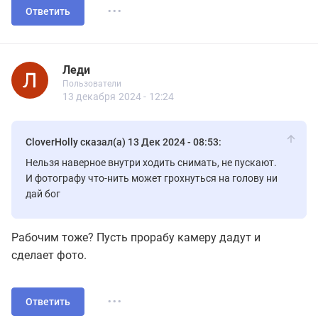
...
Ответить
Леди
1.11
Пользователи
Леди
Пользователи
59 сообщений
13 декабря 2024 - 12:24
CloverHolly сказал(а) 13 Дек 2024 - 08:53:
Нельзя наверное внутри ходить снимать, не пускают.
И фотографу что-нить может грохнуться на голову ни
дай бог
Рабочим тоже? Пусть прорабу камеру дадут и
сделает фото.
...
Ответить