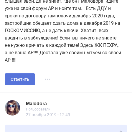
слышал звон, да не знает, где он? Малодора, идите
уже на свой форум АР и нойте там. Есть ДДУ и
сроки по договору там ключи декабрь 2020 года,
застройщик обещает сдать дома в декабре 2019 на
ГОСКОМИССИЮ, а не дать ключи! Хватит всех
вводить в заблуждение! Если вы ничего не знаете
не нужно кричать в каждой теме! Здесь ЖК ПЕХРА,
а не ваша АР!!!! Достала уже своим нытьем со своей
АР !!!!
...
Ответить
Malodora
Знаток
Пользователи
Malodora
Пользователи
114 сообщений
27 ноября 2019 - 12:49