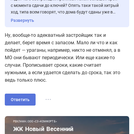
с момента сдачи до ключей? Опять таки такой хитрый
ход, типа всем говорят, что дома будут сданы уже в
конце 2019 года, а по сути сдать могут в конце 2020
Развернуть
года и все будет по договору, если до 31 декабря 2020
года всем выдадут ключи. Получается что 2019 год
Ну, вообще-то адекватный застройщик так и
тут фигурирует, лишь для того, чтобы привлечь людей,
делает, берет время с запасом. Мало ли что и как
типа ждать то недолго а по сути ждать больше года.
пойдет — ураганы, например, никто не отменял, а в
МО они бывают периодически. Или еще какие-то
случаи. Прописывает сроки, какие считает
нужными, а если удается сделать до срока, так это
ведь только плюс.
...
Ответить
РЕКЛАМА | ООО «СЗ «КОМФОРТ Б»
ЖК Новый Весенний