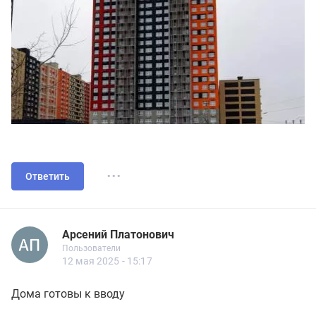
...
Ответить
Арсений Платонович
Новичок
Пользователи
Арсений Платонович
Пользователи
5 сообщений
12 мая 2025 - 15:17
Дома готовы к вводу