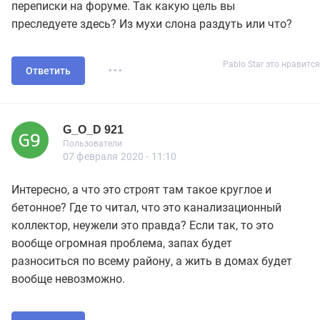
переписки на форуме. Так какую цель вы
преследуете здесь? Из мухи слона раздуть или что?
...
Pablo Star это нравится
Ответить
G_O_D 921
Новичок
Пользователи
G_O_D 921
Пользователи
7 сообщений
07 февраля 2020 - 11:10
Интересно, а что это строят там такое круглое и
бетонное? Где то читал, что это канализационный
коллектор, неужели это правда? Если так, то это
вообще огромная проблема, запах будет
разноситься по всему району, а жить в домах будет
вообще невозможно.