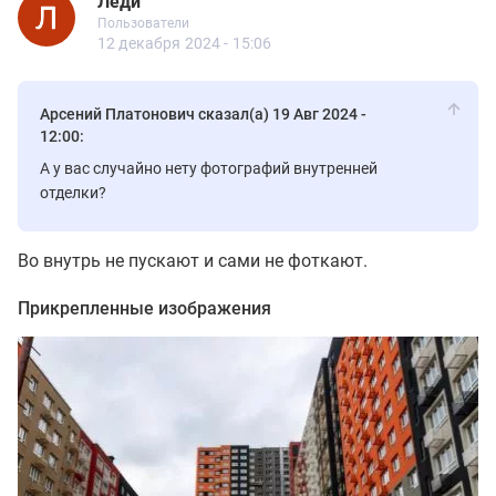
Леди
1.11
Пользователи
Леди
Пользователи
59 сообщений
12 декабря 2024 - 15:06
Арсений Платонович сказал(а) 19 Авг 2024 -
12:00:
А у вас случайно нету фотографий внутренней
отделки?
Во внутрь не пускают и сами не фоткают.
Прикрепленные изображения