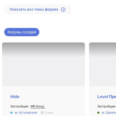
Показать все темы форума
Форумы соседей
Hide
Level Пр
Застройщик
MR Group
Застройщик
От 20.5 млн ₽
От 9.7 млн ₽
м. Кутузовская
3 мин.
м. Шелеп
Строится
Строится