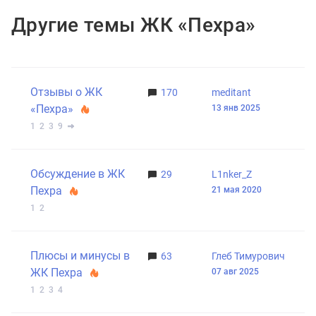
Другие темы ЖК «Пехра»
Отзывы о ЖК
170
meditant
«Пехра»
13 янв 2025
1
2
3
9
Обсуждение в ЖК
29
L1nker_Z
Пехра
21 мая 2020
1
2
Плюсы и минусы в
63
Глеб Тимурович
ЖК Пехра
07 авг 2025
1
2
3
4