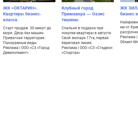
ЖК «ОКТАРИН».
Клубный город
ЖК ЗИЛ
Квартиры бизнес-
Примавера — Оазис
бизнес 
класса.
тишины
Набережн
км от Кре
Старт продаж. 30 минут до
Спальня в подарок при
рассрочка
моря. Двор без машин.
покупке квартиры в августе.
Реклама |
Приватная территория.
Свой экопарк 17га, первая
Объект-М
Панорамные виды.
береговая линия.
Реклама | ООО «СЗ «Город
Реклама | ООО «СЗ «Стадион
Девелопмент»
«Спартак»