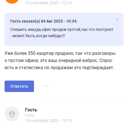
6 сообщений
10 сентября 2025 - 12:18
Гость сказал(а) 04 Авг 2025 - 10:34:
Спешить некуда,офис продаж пустой,так что построят
..может быть,когда-нибудь!!!
Уже более 350 квартир продано, так что разговоры
о пустом офисе, это ваш очередной взброс. Спрос
есть и статистика по продажам это подтверждает.
...
Ответить
Гость
Гости
Гость
Гости
10 сентября 2025 - 15:19