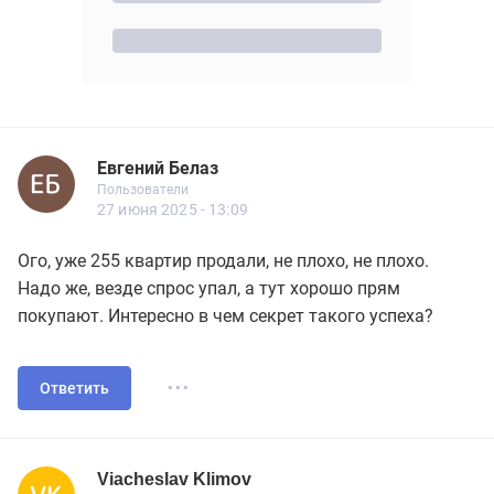
Евгений Белаз
Новичок
Пользователи
Евгений Белаз
Пользователи
10 сообщений
27 июня 2025 - 13:09
Ого, уже 255 квартир продали, не плохо, не плохо.
Надо же, везде спрос упал, а тут хорошо прям
покупают. Интересно в чем секрет такого успеха?
...
Ответить
Viacheslav Klimov
Новичок
Пользователи
Viacheslav Klimov