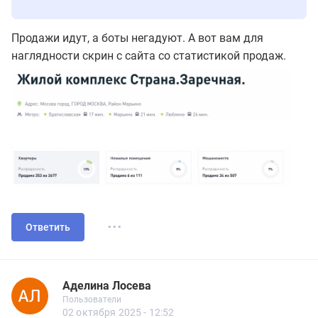
Продажи идут, а боты негадуют. А вот вам для
наглядности скрин с сайта со статистикой продаж.
...
Ответить
Аделина Лосева
Новичок
Пользователи
Аделина Лосева
Пользователи
17 сообщений
02 октября 2025 - 12:52