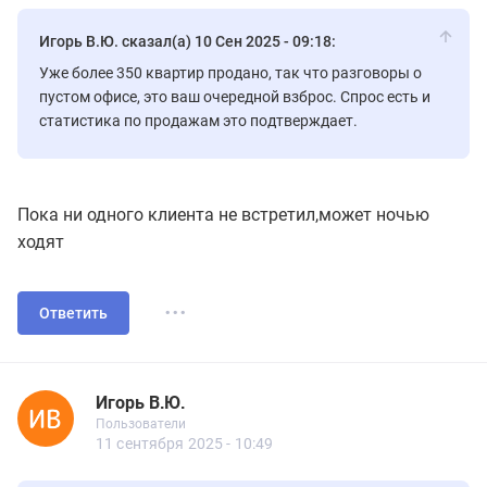
Игорь В.Ю. сказал(а) 10 Сен 2025 - 09:18:
Уже более 350 квартир продано, так что разговоры о
пустом офисе, это ваш очередной взброс. Спрос есть и
статистика по продажам это подтверждает.
Пока ни одного клиента не встретил,может ночью
ходят
...
Ответить
Игорь В.Ю.
Новичок
Пользователи
Игорь В.Ю.
Пользователи
6 сообщений
11 сентября 2025 - 10:49