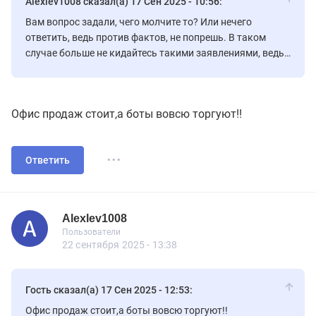
Alexlev1008 сказал(а) 17 Сен 2025 - 10:56:
Вам вопрос задали, чего молчите то? Или нечего
ответить, ведь против фактов, не попрешь. В таком
случае больше не кидайтесь такими заявлениями, ведь
все это легко можно проверить.
Офис продаж стоит,а боты вовсю торгуют!!
...
Ответить
Alexlev1008
Пользователь
Пользователи
Alexlev1008
Пользователи
30 сообщений
22 сентября 2025 - 13:38
Гость сказал(а) 17 Сен 2025 - 12:53:
Офис продаж стоит,а боты вовсю торгуют!!