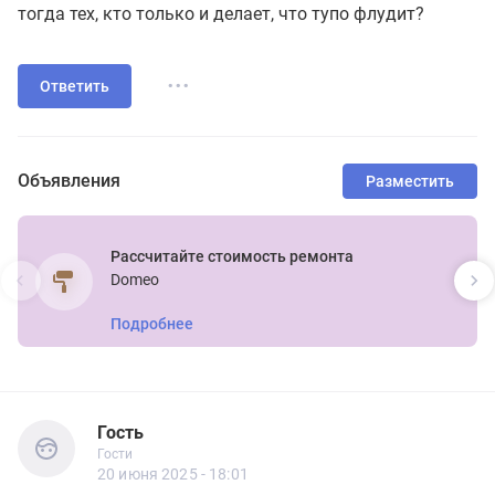
тогда тех, кто только и делает, что тупо флудит?
...
Ответить
Объявления
Разместить
Рассчитайте стоимость ремонта
Domeo
Подробнее
Гость
Гости
Гость
Гости
20 июня 2025 - 18:01