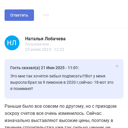
...
Ответить
Наталья Лобачева
Пользователь
Пользователи
Наталья Лобачева
Пользователи
29 сообщений
23 июня 2025 - 12:22
Гость сказал(а) 21 Июн 2025 - 11:01:
Это мне так хочется-забыл подписать!!!Вот у меня
выросла:брал за 9 лимонов в 2020 г,сейчас- 18-вот это
я понимаю!!
Раньше было все совсем по другому, но с приходом
эскроу счетов все очень изменилось. Сейчас
изначально выставляют высокие цены, поэтому в
течении строительства уже так сильно ценник не