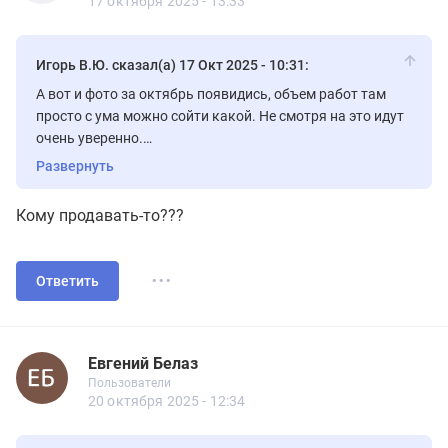
17 октября 2025 - 13:33
Игорь В.Ю. сказал(а) 17 Окт 2025 - 10:31:
А вот и фото за октябрь появидись, объем работ там
просто с ума можно сойти какой. Не смотря на это идут
очень уверенно.
Развернуть
Кому продавать-то???
...
Ответить
Евгений Белаз
Новичок
Пользователи
Евгений Белаз
Пользователи
10 сообщений
20 октября 2025 - 12:34