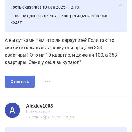
Гость сказал(а) 10 Сен 2025 - 12:19:
Пока ни одного клиента не встретил,может ночью
ходят
А вы сутками там, что ли караулите? Если так, то
скажите пожалуйста, кому они продали 353
квартиры? Это ни 10 квартир, и даже ни 100, а 353
квартиры. Сами у себя выкупают?
...
Ответить
Alexlev1008
Пользователь
Пользователи
Alexlev1008
Пользователи
30 сообщений
17 сентября 2025 - 13:56