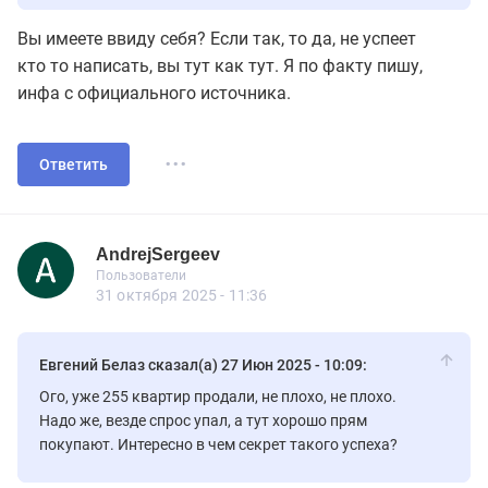
Вы имеете ввиду себя? Если так, то да, не успеет
кто то написать, вы тут как тут. Я по факту пишу,
инфа с официального источника.
...
Ответить
AndrejSergeev
Новичок
Пользователи
AndrejSergeev
Пользователи
2 сообщений
31 октября 2025 - 11:36
Евгений Белаз сказал(а) 27 Июн 2025 - 10:09:
Ого, уже 255 квартир продали, не плохо, не плохо.
Надо же, везде спрос упал, а тут хорошо прям
покупают. Интересно в чем секрет такого успеха?