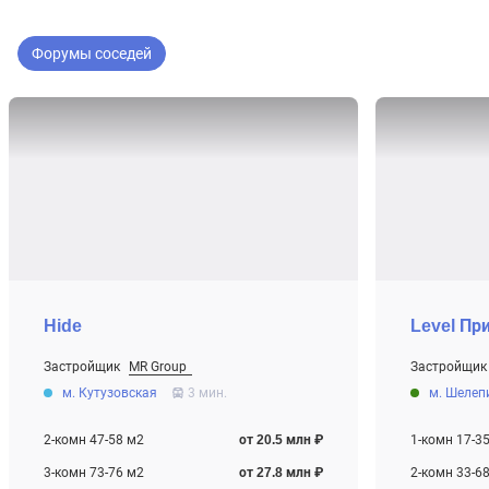
Форумы соседей
Hide
Level Пр
Застройщик
MR Group
Застройщик
От 20.5 млн ₽
От 9.7 млн ₽
м. Кутузовская
3 мин.
м. Шелеп
Строится
Строится
2-комн 47-58 м2
от 20.5 млн ₽
1-комн 17-3
3-комн 73-76 м2
от 27.8 млн ₽
2-комн 33-6