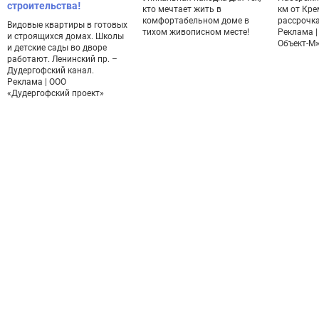
строительства!
кто мечтает жить в
км от Кре
комфортабельном доме в
рассрочка
Видовые квартиры в готовых
тихом живописном месте!
Реклама |
и строящихся домах. Школы
Объект-М
и детские сады во дворе
работают. Ленинский пр. –
Дудергофский канал.
Реклама | ООО
«Дудергофский проект»