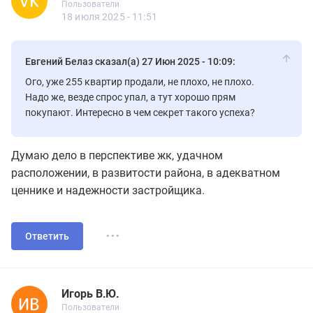
Пользователи
15 сообщений
18 июля 2025 - 11:51
Евгений Белаз сказал(а) 27 Июн 2025 - 10:09:
Ого, уже 255 квартир продали, не плохо, не плохо.
Надо же, везде спрос упал, а тут хорошо прям
покупают. Интересно в чем секрет такого успеха?
Думаю дело в перспективе жк, удачном
расположении, в развитости района, в адекватном
ценнике и надежности застройщика.
...
Ответить
Игорь В.Ю.
Новичок
Пользователи
Игорь В.Ю.
Пользователи