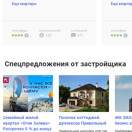
Еще квартиры
Еще кварти
4-комн+ 97 м2
от 38.8 млн ₽
3-комн 58-8
4-комн+ 77-
Своб. план. 
атмосфера
пользователей
сообщений
атмосфера
125
571
Спецпредложения от застройщика
Семейный жилой
Поселок коттеджей-
ЖК ЗИЛ
квартал «Огни Залива»
дуплексов Привольный
бизнес 
Рассрочка 0 % до конца
Уникальная находка для тех,
Набережн