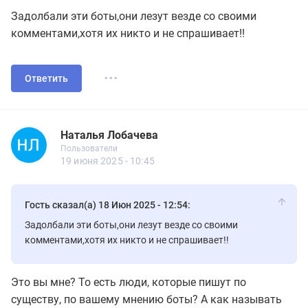
Задолбали эти боты,они лезут везде со своими
комментами,хотя их никто и не спрашивает!!
...
Ответить
Наталья Лобачева
Пользователь
Пользователи
Наталья Лобачева
Пользователи
29 сообщений
19 июня 2025 - 10:45
Гость сказал(а) 18 Июн 2025 - 12:54:
Задолбали эти боты,они лезут везде со своими
комментами,хотя их никто и не спрашивает!!
Это вы мне? То есть люди, которые пишут по
существу, по вашему мнению боты? А как называть