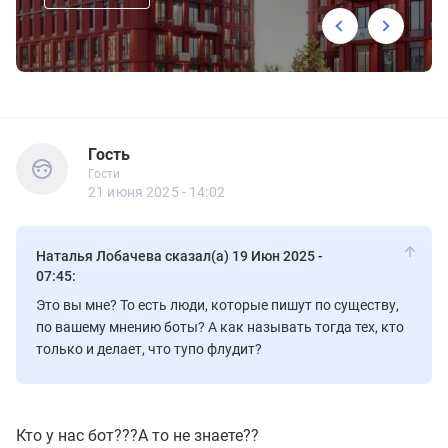
Гость
Гости
Гость
Гости
21 июня 2025 - 14:02
Наталья Лобачева сказал(а) 19 Июн 2025 -
07:45:
Это вы мне? То есть люди, которые пишут по существу,
по вашему мнению боты? А как называть тогда тех, кто
только и делает, что тупо флудит?
Кто у нас бот???А то не знаете??