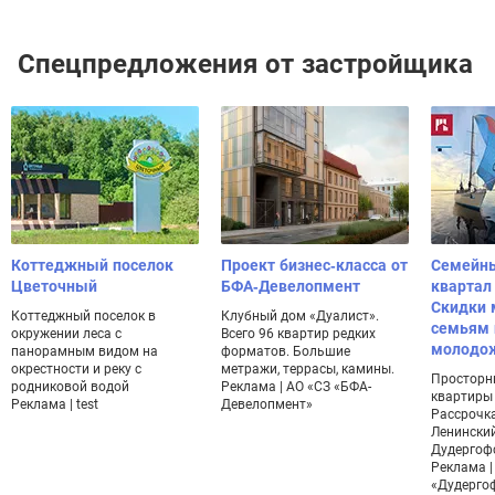
Спецпредложения от застройщика
Коттеджный поселок
Проект бизнес-класса от
Семейн
Цветочный
БФА-Девелопмент
квартал
Скидки
Коттеджный поселок в
Клубный дом «Дуалист».
семьям 
окружении леса с
Всего 96 квартир редких
молодо
панорамным видом на
форматов. Большие
окрестности и реку с
метражи, террасы, камины.
Просторн
родниковой водой
Реклама | АО «СЗ «БФА-
квартиры 
Реклама | test
Девелопмент»
Рассрочка
Ленинский
Дудергоф
Реклама |
«Дудерго