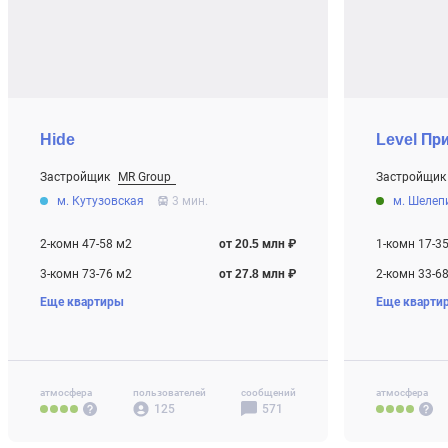
Hide
Level Пр
Застройщик
MR Group
Застройщик
От 20.5 млн ₽
От 9.7 млн ₽
м. Кутузовская
3 мин.
м. Шелеп
Строится
Строится
2-комн 47-58 м2
от 20.5 млн ₽
1-комн 17-3
3-комн 73-76 м2
от 27.8 млн ₽
2-комн 33-6
Еще квартиры
Еще кварти
4-комн+ 97 м2
от 38.8 млн ₽
3-комн 58-8
4-комн+ 77-
Своб. план. 
атмосфера
пользователей
сообщений
атмосфера
125
571