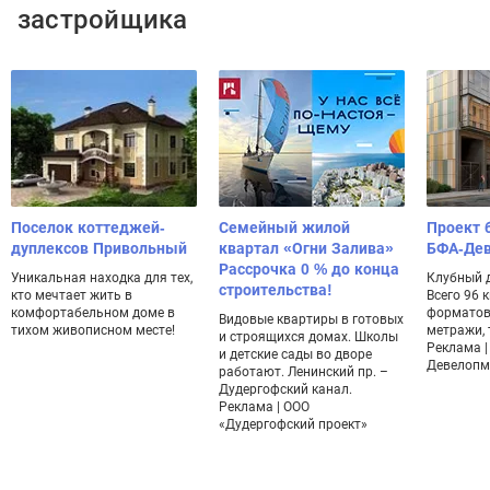
застройщика
Поселок коттеджей-
Семейный жилой
Проект 
дуплексов Привольный
квартал «Огни Залива»
БФА-Де
Рассрочка 0 % до конца
Уникальная находка для тех,
Клубный 
строительства!
кто мечтает жить в
Всего 96 
комфортабельном доме в
форматов
Видовые квартиры в готовых
тихом живописном месте!
метражи, 
и строящихся домах. Школы
Реклама |
и детские сады во дворе
Девелопм
работают. Ленинский пр. –
Дудергофский канал.
Реклама | ООО
«Дудергофский проект»