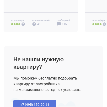
3-комн 77 м2
от 14.9 млн ₽
3-комн 57.
атмосфера
пользователей
сообщений
атмосфера
41
115
Не нашли нужную
квартиру?
Мы поможем бесплатно подобрать
квартиру от застройщика
на максимально выгодных условиях.
+7 (495) 150-90-61‬