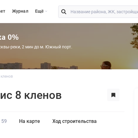
вет
Журнал
Eщё
ка 0%
сквы-реки, 2 мин до м. Южный порт.
 кленов
с 8 кленов
59
На карте
Ход строительства