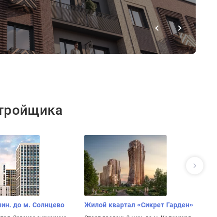
стройщика
мин. до м. Солнцево
Жилой квартал «Сикрет Гарден»
Ж
к