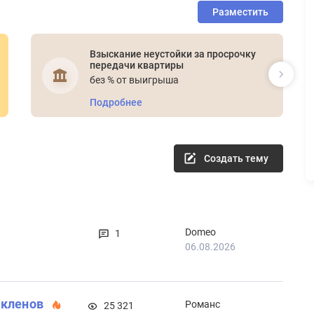
Разместить
Взыскание неустойки за просрочку
передачи квартиры
без % от выигрыша
Подробнее
Создать тему
Domeo
1
06.08.2026
 кленов
Романс
25 321