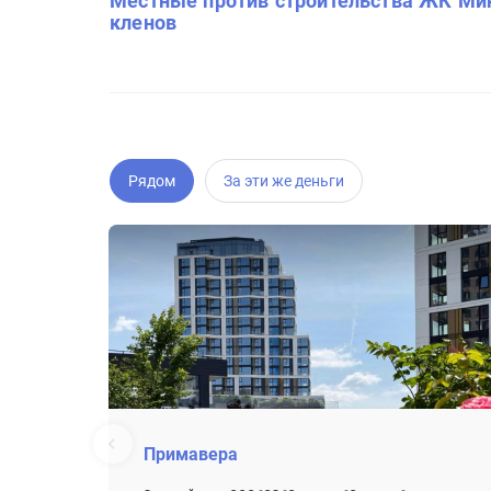
Местные против строительства ЖК Ми
кленов
Рядом
За эти же деньги
Примавера