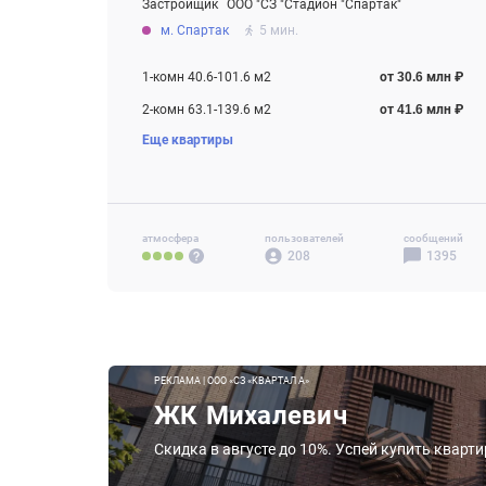
Застройщик
ООО "СЗ "Стадион "Спартак"
От 30.6 млн ₽
м. Спартак
5 мин.
Строится , есть сданные корпуса
1-комн 40.6-101.6 м2
от 30.6 млн ₽
2-комн 63.1-139.6 м2
от 41.6 млн ₽
Еще квартиры
3-комн 74.7-165.6 м2
от 48.1 млн ₽
4-комн+ 101-344.8 м2
от 91.7 млн ₽
Своб. план. 181.1-209.6 м2
от 186.8 млн ₽
атмосфера
пользователей
сообщений
208
1395
РЕКЛАМА | ООО «СЗ «КВАРТАЛ А»
ЖК Михалевич
Скидка в августе до 10%. Успей купить кварт