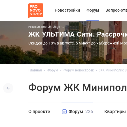
Новостройки
Форум
Вопрос-от
РЕКЛАМА | ООО «СЗ «ЛИДЕР»
ЖК УЛЬТИМА Сити. Рассроч
Скидка до 18% в августе. 5 минут до набережной Мо
Главная
Форум
Форум новостроек
ЖК Миниполис 8
Форум ЖК Миниполи
О проекте
Форум
226
Квартиры