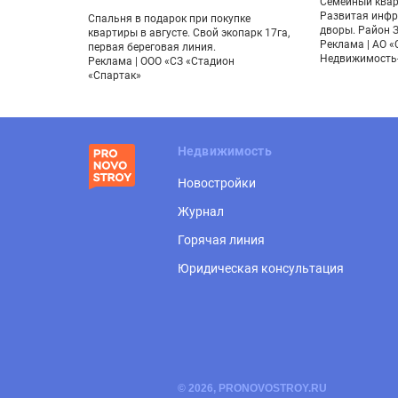
Семейный квар
Развитая инфр
его 96
Спальня в подарок при покупке
дворы. Район 
 Большие
квартиры в августе. Свой экопарк 17га,
Реклама | АО «
первая береговая линия.
Недвижимость
елопмент»
Реклама | ООО «СЗ «Стадион
«Спартак»
Недвижимость
Новостройки
Журнал
Горячая линия
Юридическая консультация
© 2026, PRONOVOSTROY.RU