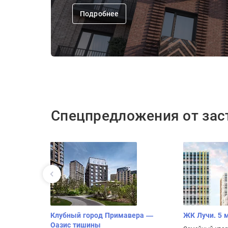
Подробнее
Спецпредложения от за
от БФА-
Клубный город Примавера —
ЖК Лучи. 5 
Оазис тишины