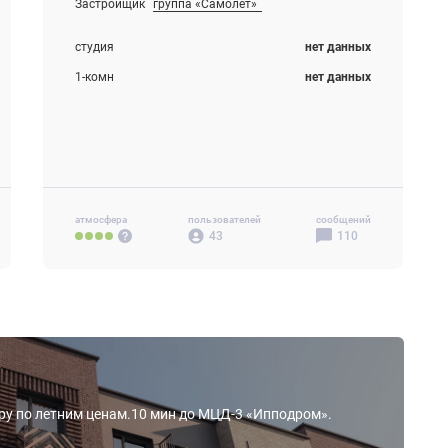
Застройщик
группа «Самолет»
Строится
студия
нет данных
1-комн
нет данных
2-комн
нет данных
3-комн
нет данных
атмосфера
пользователей
сообщений
43
110
иру по летним ценам.10 мин до МЦД-3 «Ипподром».