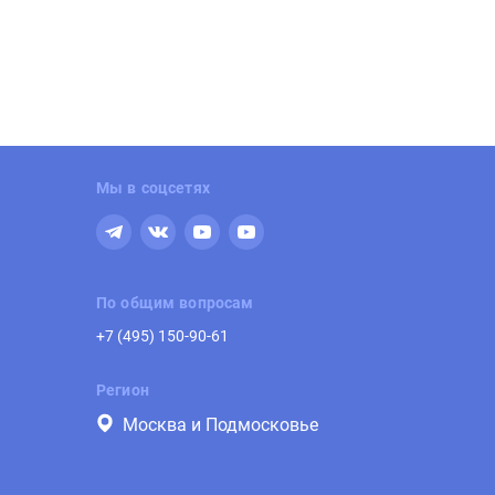
бережная Москвы-реки. 5 км от
Старт продаж. 30 минут до моря.
емля. Действует рассрочка.
без машин. Приватная территория
клама | ООО «СЗ «ЛСР. Объект-М»
Панорамные виды.
Реклама | ООО «СЗ «Город
Девелопмент»
Мы в соцсетях
По общим вопросам
+7 (495) 150-90-61
Регион
Москва и Подмосковье