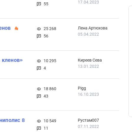
17.04.2023
55
енов
Лена Артюхова
25 268
05.04.2022
56
 кленов»
Киреев Сева
10 295
13.01.2022
4
Pigg
18 860
16.10.2023
43
ниполис 8
Рустам007
10 549
07.11.2022
11