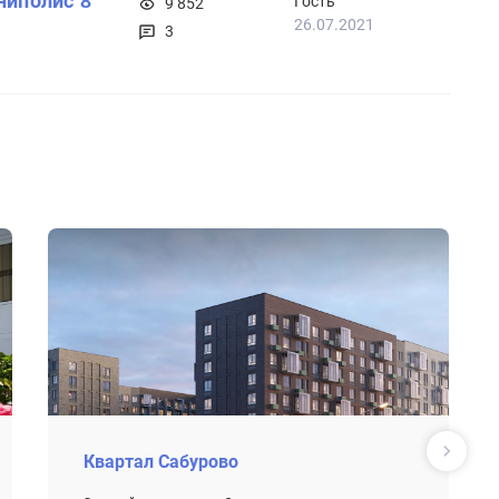
ниполис 8
Гость
9 852
26.07.2021
3
Квартал Сабурово