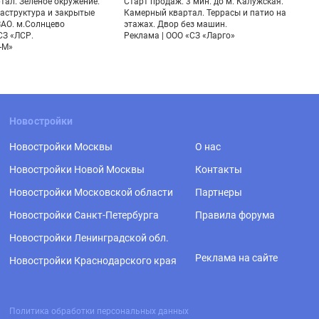
тал. Зеленое окружение.
Старт продаж. 3 мин. до м. Калужская.
аструктура и закрытые
Камерный квартал. Террасы и патио на
На
ЗАО. м.Солнцево
этажах. Двор без машин.
Кр
СЗ «ЛСР.
Реклама | ООО «СЗ «Ларго»
Ре
-М»
Новостройки
Новостройки Москвы
О нас
Новостройки Новой Москвы
Контакты
Новостройки Московской области
Партнеры
Новостройки Санкт-Петербурга
Правила форума
Новостройки Ленинградской обл.
Реклама на сайте
Новостройки Краснодарского края
Политика обработки персональных данных