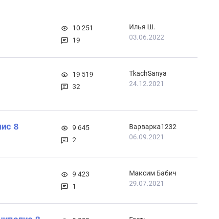
Илья Ш.
10 251
03.06.2022
19
TkachSanya
19 519
24.12.2021
32
ис 8
Варварка1232
9 645
06.09.2021
2
Максим Бабич
9 423
29.07.2021
1