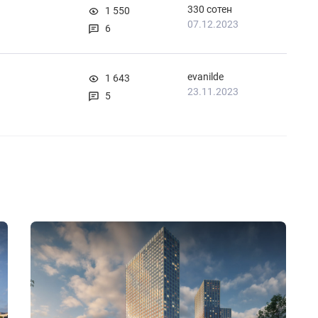
330 сотен
1 550
07.12.2023
6
evanilde
1 643
23.11.2023
5