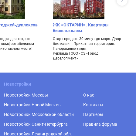
теджей-дуплексов
ЖК «ОКТАРИН». Квартиры
К
бизнес-класса.
Ко
с 
одка для тех, кто
Старт продаж. 30 минут до моря. Двор
ре
в комфортабельном
без машин. Приватная территория.
Ре
живописном месте!
Панорамные виды.
Реклама | ООО «СЗ «Город
Девелопмент»
Новостройки
Новостройки Москвы
О нас
Новостройки Новой Москвы
Контакты
Новостройки Московской области
Партнеры
Новостройки Санкт-Петербурга
Правила форума
Новостройки Ленинградской обл.