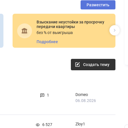
Разместить
Взыскание неустойки за просрочку
передачи квартиры
без % от выигрыша
Подробнее
Создать тему
Domeo
1
06.08.2026
Zloy1
6 527