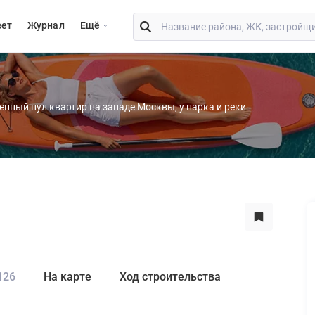
вет
Журнал
Eщё
енный пул квартир на западе Москвы, у парка и реки
126
На карте
Ход строительства