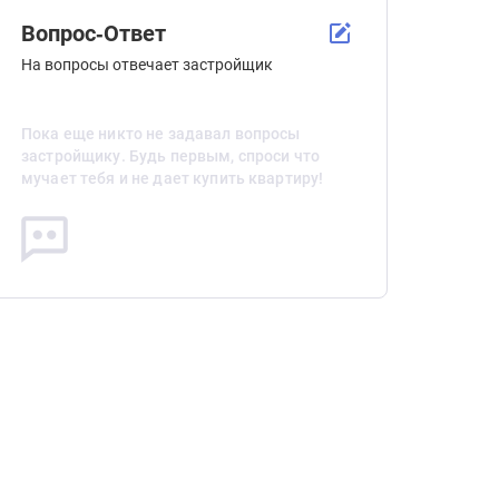
Вопрос-Ответ
На вопросы отвечает застройщик
Пока еще никто не задавал вопросы
застройщику. Будь первым, спроси что
мучает тебя и не дает купить квартиру!