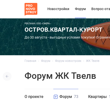
Новостройки
Форум
Вопрос-от
РЕКЛАМА | ООО «СФЕРА»
ОСТРОВ.КВАРТАЛ-КУРОРТ
До 30 августа - выгодные условия покупки! Огранич
Главная
Форум
Форум новостроек
ЖК Твелв
Форум ЖК Твелв
О проекте
Форум
73
Квартиры