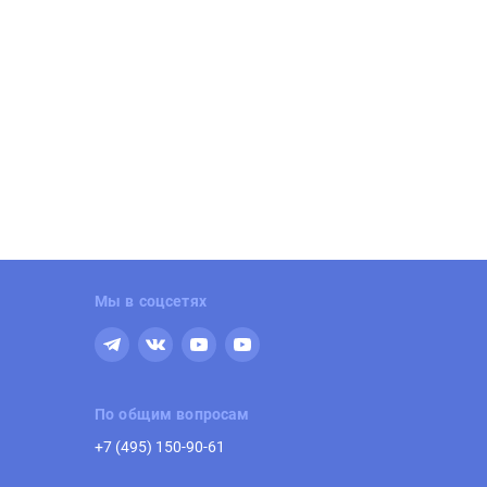
оттеджный поселок Цветочный
ЖК Новый Весенний
ттеджный поселок в окружении леса
Скидка в августе до 10%. Панора
панорамным видом на окрестности и
вид на Сосновый бор. 10 минут до
ку с родниковой водой
МЦД-2 «Подольск».
клама | test
Реклама | ООО «СЗ «Комфорт Б»
Мы в соцсетях
По общим вопросам
+7 (495) 150-90-61