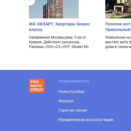
ал «Огни
ЖК ЗИЛАРТ. Квартиры бизнес
Поселок кот
 до конца
класса
Привольный
Набережная Москвы-реки. 5 км от
Уникальная нах
Кремля. Действует рассрочка.
мечтает жить 
х и
Реклама | ООО «СЗ «ЛСР. Объект-М»
доме в тихом 
 детские
нинский пр.
ий проект»
Недвижимость
Новостройки
Журнал
Горячая линия
Юридическая консультация