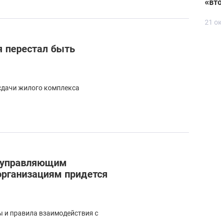
«вт
21 о
я перестал быть
 сдачи жилого комплекса
: управляющим
рганизациям придется
ы и правила взаимодействия с