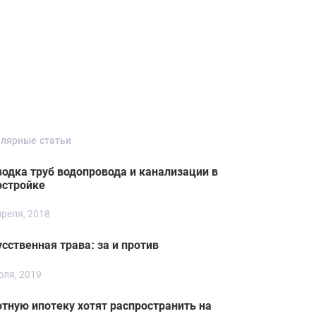
лярные статьи
водка труб водопровода и канализации в
остройке
преля, 2018
сственная трава: за и против
юля, 2019
отную ипотеку хотят распространить на