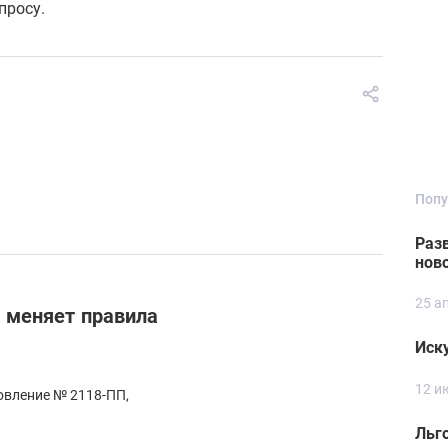
просу.
Попу
Раз
нов
25 а
 меняет правила
Иску
12 и
овление № 2118-ПП,
Льг