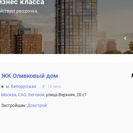
знес класса
йствует рассрочка.
ЖК
Оливковый дом
м. Белорусская
16 мин.
Москва,
САО,
Беговой,
улица Верхняя, 20 c1
Застройщик:
Донстрой