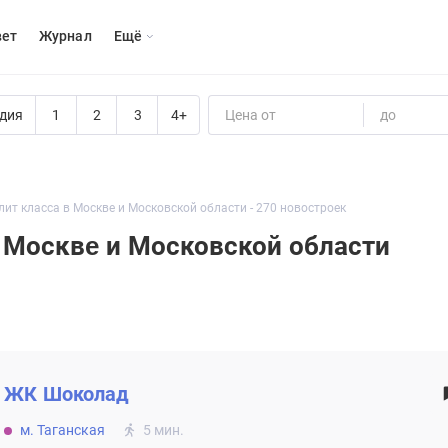
вет
Журнал
Eщё
дия
1
2
3
4+
Цена от
до
ит класса в Москвe и Московской области - 270 новостроек
в Москвe и Московской области
ЖК
Шоколад
м. Таганская
5 мин.