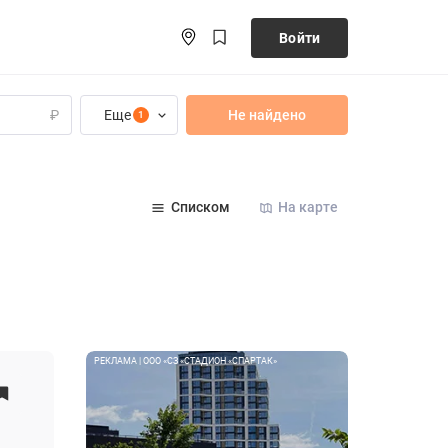
Войти
Еще
Не найдено
₽
1
Списком
На карте
РЕКЛАМА | ООО «СЗ «СТАДИОН «СПАРТАК»