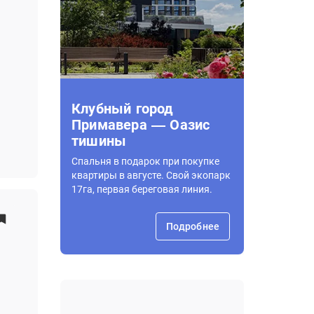
Клубный город
Примавера — Оазис
тишины
Спальня в подарок при покупке
квартиры в августе. Свой экопарк
17га, первая береговая линия.
Подробнее