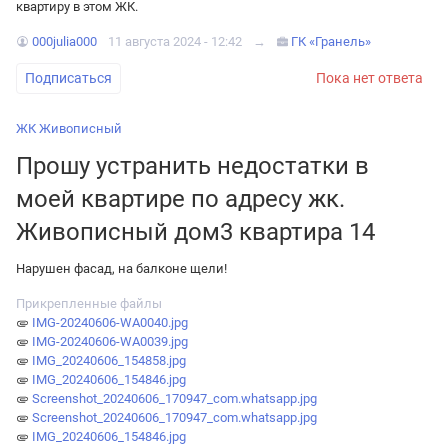
квартиру в этом ЖК.
000julia000
11 августа 2024 - 12:42
→
ГК «Гранель»
Подписаться
Пока нет ответа
ЖК Живописный
Прошу устранить недостатки в
моей квартире по адресу жк.
Живописный дом3 квартира 14
Нарушен фасад, на балконе щели!
Прикрепленные файлы
IMG-20240606-WA0040.jpg
IMG-20240606-WA0039.jpg
IMG_20240606_154858.jpg
IMG_20240606_154846.jpg
Screenshot_20240606_170947_com.whatsapp.jpg
Screenshot_20240606_170947_com.whatsapp.jpg
IMG_20240606_154846.jpg