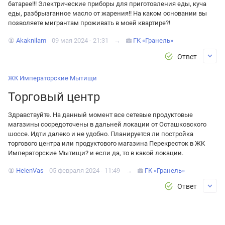
батарее!!! Электрические приборы для приготовления еды, куча
еды, разбрызганное масло от жарения!! На каком основании вы
позволяете мигрантам проживать в моей квартире?!
Akaknilam
09 мая 2024 - 21:31
→
ГК «Гранель»
Ответ
ЖК Императорские Мытищи
Торговый центр
Здравствуйте. На данный момент все сетевые продуктовые
магазины сосредоточены в дальней локации от Осташковского
шоссе. Идти далеко и не удобно. Планируется ли постройка
торгового центра или продуктового магазина Перекресток в ЖК
Императорские Мытищи? и если да, то в какой локации.
HelenVas
05 февраля 2024 - 11:49
→
ГК «Гранель»
Ответ