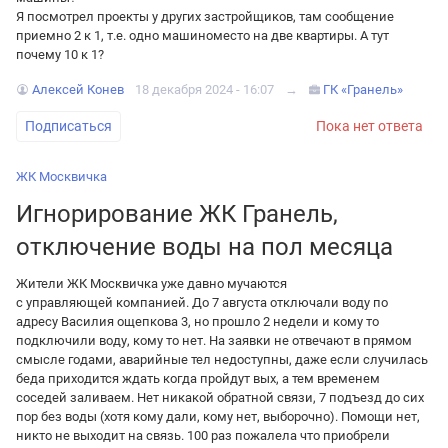
Я посмотрел проекты у других застройщиков, там сообщение
приемно 2 к 1, т.е. одно машиноместо на две квартиры. А тут
почему 10 к 1?
Алексей Конев
18 декабря 2024 - 16:07
→
ГК «Гранель»
Подписаться
Пока нет ответа
ЖК Москвичка
Игнорирование ЖК Гранель,
отключение воды на пол месяца
Жители ЖК Москвичка уже давно мучаются
с управляющей компанией. До 7 августа отключали воду по
адресу Василия ощепкова 3, но прошло 2 недели и кому то
подключили воду, кому то нет. На заявки не отвечают в прямом
смысле годами, аварийные тел недоступны, даже если случилась
беда приходится ждать когда пройдут вых, а тем временем
соседей заливаем. Нет никакой обратной связи, 7 подъезд до сих
пор без воды (хотя кому дали, кому нет, выборочно). Помощи нет,
никто не выходит на связь. 100 раз пожалела что приобрели