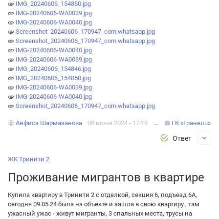
IMG_20240606_154850.jpg
IMG-20240606-WA0039.jpg
IMG-20240606-WA0040.jpg
Screenshot_20240606_170947_com.whatsapp.jpg
Screenshot_20240606_170947_com.whatsapp.jpg
IMG-20240606-WA0040.jpg
IMG-20240606-WA0039.jpg
IMG_20240606_154846.jpg
IMG_20240606_154850.jpg
IMG-20240606-WA0039.jpg
IMG-20240606-WA0040.jpg
Screenshot_20240606_170947_com.whatsapp.jpg
Анфиса Шармазанова
06 июня 2024 - 17:18
→
ГК «Гранель»
Ответ
ЖК Тринити 2
Проживание мигрантов в квартире
Купила квартиру в Тринити 2 с отделкой, секция 6, подъезд 6А,
сегодня 09.05.24 была на объекте и зашла в свою квартиру , там
ужасный ужас - живут мигранты, 3 спальных места, трусы на