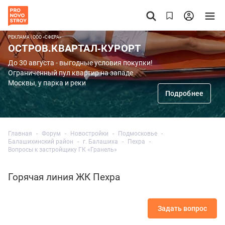
РЕКЛАМА | ООО «СФЕРА»
ОСТРОВ.КВАРТАЛ-КУРОРТ
До 30 августа - выгодные условия покупки!
Ограниченный пул квартир на западе
Москвы, у парка и реки
Подробнее
Главная
Форум
Новостройки
Подмосковье
Балашихинский район
г. Балашиха
Пехра
Вопросы к застройщику ГК «Гранель»
Горячая линия ЖК Пехра
Задать вопрос