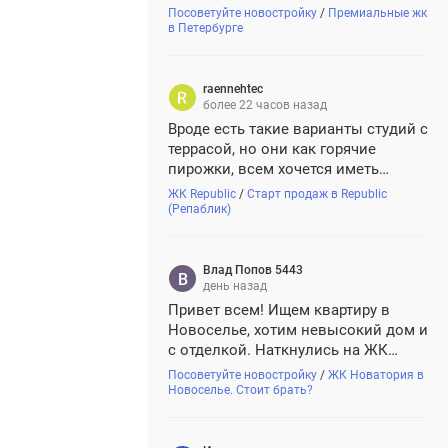
Посоветуйте новостройку
/
Премиальные жк
в Петербурге
raennehtec
более 22 часов назад
Вроде есть такие варианты студий с
террасой, но они как горячие
пирожки, всем хочется иметь
приватное пространство на свежем
ЖК Republic
/
Старт продаж в Republic
воздухе
(Репаблик)
Влад Попов 5443
день назад
Привет всем! Ищем квартиру в
Новоселье, хотим невысокий дом и
с отделкой. Наткнулись на ЖК
Новатория. Проект симпатичный,
Посоветуйте новостройку
/
ЖК Новатория в
кирпич-монолит, но смущает, что
Новоселье. Стоит брать?
застройщик Новастрой для Питера
новый. Кто-нибудь уже брал там?