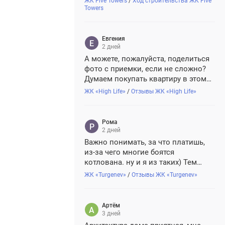
ЖК Five Towers
/
Ход строительства ЖК Five
Towers
Евгения
2 дней
А можете, пожалуйста, поделиться
фото с приемки, если не сложно?
Думаем покупать квартиру в этом
жк, хочется понимать, с чем
ЖК «High Life»
/
Отзывы ЖК «High Life»
придется иметь дело, так сказать)))
🥰
Рома
2 дней
Важно понимать, за что платишь,
из-за чего многие боятся
котлована. ну и я из таких) Тем
более когда за ту же стоимость
ЖК «Turgenev»
/
Отзывы ЖК «Turgenev»
практически можно найти вариант
надежнее. В Turgenev понравилось,
что квартиры с отделкой уже
Артём
готовые, качественные
3 дней
натуральные...