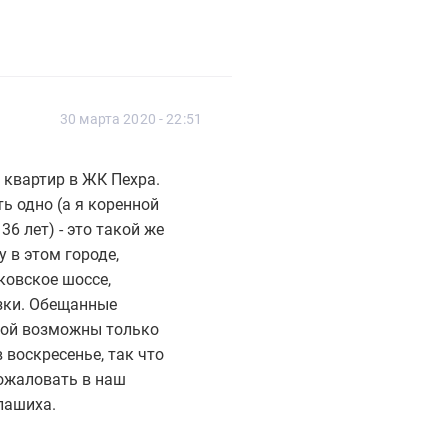
30 марта 2020 - 22:51
квартир в ЖК Пехра.
ь одно (а я коренной
6 лет) - это такой же
 в этом городе,
ковское шоссе,
азки. Обещанные
кой возможны только
 воскресенье, так что
пожаловать в наш
алашиха.