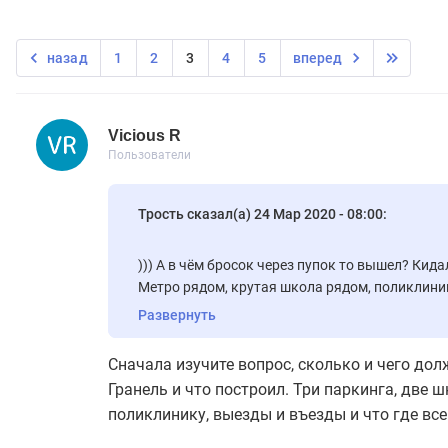
назад
1
2
3
4
5
вперед
Vicious R
Новичок
Пользователи
Vicious R
12 сообщений
Пользователи
Трость сказал(а) 24 Мар 2020 - 08:00:
))) А в чём бросок через пупок то вышел? Кида
Метро рядом, крутая школа рядом, поликлиник
Где тут кидалово то? Что детский сад коммерч
Развернуть
муниципальный? Так для кого то, для меня в т
преимущество скорее.
Сначала изучите вопрос, сколько и чего до
Гранель и что построил. Три паркинга, две ш
поликлинику, выезды и въезды и что где все