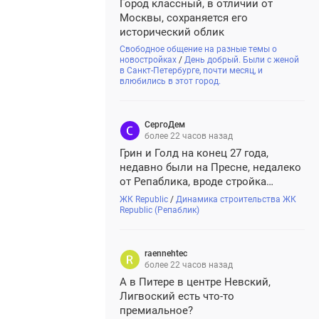
Город классный, в отличии от
Москвы, сохраняется его
исторический облик
Свободное общение на разные темы о
новостройках
/
День добрый. Были с женой
в Санкт-Петербурге, почти месяц, и
влюбились в этот город.
тоимость
СергоДем
более 22 часов назад
Грин и Голд на конец 27 года,
недавно были на Пресне, недалеко
от Репаблика, вроде стройка
идет,изменения видны.
ЖК Republic
/
Динамика строительства ЖК
Republic (Репаблик)
raennehtec
более 22 часов назад
А в Питере в центре Невский,
Лигвоский есть что-то
премиальное?