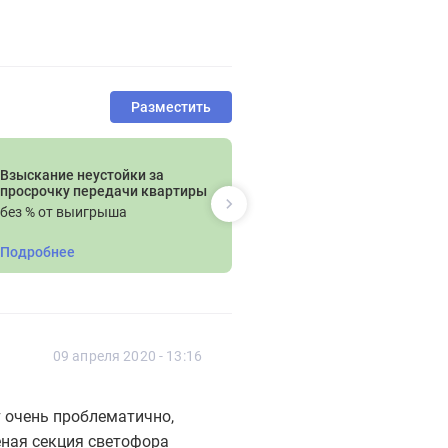
Разместить
Взыскание неустойки за
Рассчитайте с
просрочку передачи квартиры
ремонта
без % от выигрыша
Domeo
Подробнее
Подробнее
09 апреля 2020 - 13:16
 очень проблематично,
леная секция светофора