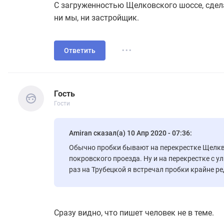
С загруженностью Щелковского шоссе, сдел
ни мы, ни застройщик.
...
Ответить
Гость
Гости
Гость
Гости
Amiran сказал(а) 10 Апр 2020 - 07:36:
Обычно пробки бывают на перекрестке Щелкв
покровского проезда. Ну и на перекрестке с ул
раз на Трубецкой я встречал пробки крайне ре
загруженностью Щелковского шоссе, сделать 
мы, ни застройщик.
Сразу видно, что пишет человек не в теме.