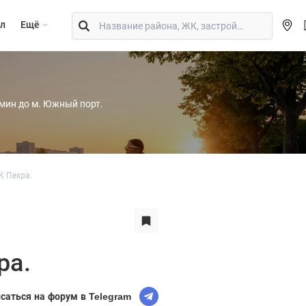
л
Eщё
 мин до м. Южный порт.
К Пехра.
ра.
саться на форум в Telegram