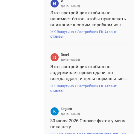
Как у них со сроками, строят...
И
И
день назад
Этот застройщик стабильно
К»
нанимает ботов, чтобы привлекать
д Примавера — Оазис тишины
внимание к своим коробкам из г...
и палок. Осторожно, не ведитесь
купке квартиры в августе. Свой экопарк 17га, первая
ЖК Вашутино
/
Застройщик ГК Атлант
отзывы
Den4
день назад
Этот застройщик стабильно
задерживает сроки сдачи, но
всегда сдает, и цены нормальные.
Плюс аккредитован во всех
ЖК Вашутино
/
Застройщик ГК Атлант
крупных банках. Думаю, все будет
отзывы
хорошо.
kirgam
день назад
30 июля 2026 Свежее фоток у меня
пока нету.