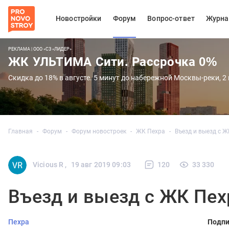
Новостройки
Форум
Вопрос-ответ
Журна
РЕКЛАМА | ООО «СЗ «ЛИДЕР»
ЖК УЛЬТИМА Сити. Рассрочка 0%
Скидка до 18% в августе. 5 минут до набережной Москвы-реки, 2
Главная
Форум
Форум новостроек
ЖК Пехра
Въезд и выезд с Ж
Vicious R ,
19 авг 2019 09:03
120
33 330
Въезд и выезд с ЖК Пех
Пехра
Подпи