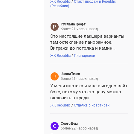
ближе к работе
ЖК Republic
/
Старт продаж в Republic
(Репаблик)
РусланаТрофт
более 21 часов назад
Это настоящие лакшери варианты,
там остекление панорамное.
Витражи до потолка и камин
конечно на дровах, у них
ЖК Republic
/
Планировки
отдельный дымоход, по проекту
сразу заложен, так что все в реале,
живой огонь.
JannaTeam
более 21 часов назад
У меня ипотека и мне выгодно вайт
бокс, потому что его цену можно
включить в кредит
ЖК Republic
/
Отделка в квартирах
СергоДем
более 22 часов назад