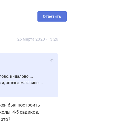
Ответить
26 марта 2020 - 13:26
лово, кидалово....
и, аптеки, магазины...
еский а не
ом числе, это
лжен был построить
колы, 4-5 садиков,
 это?