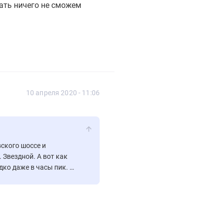
ать ничего не сможем
10 апреля 2020 - 11:06
ского шоссе и
. Звездной. А вот как
дко даже в часы пик. С
ничего не сможем ни