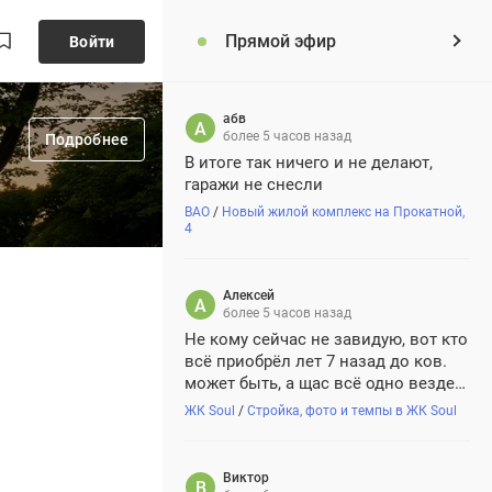
Прямой эфир
Войти
абв
более 5 часов назад
Подробнее
В итоге так ничего и не делают,
гаражи не снесли
ВАО
/
Новый жилой комплекс на Прокатной,
4
Алексей
более 5 часов назад
Не кому сейчас не завидую, вот кто
всё приобрёл лет 7 назад до ков.
может быть, а щас всё одно везде)
Но как говорится не унываем и
ЖК Soul
/
Стройка, фото и темпы в ЖК Soul
смотрим в будущее с позитивом))
Виктор