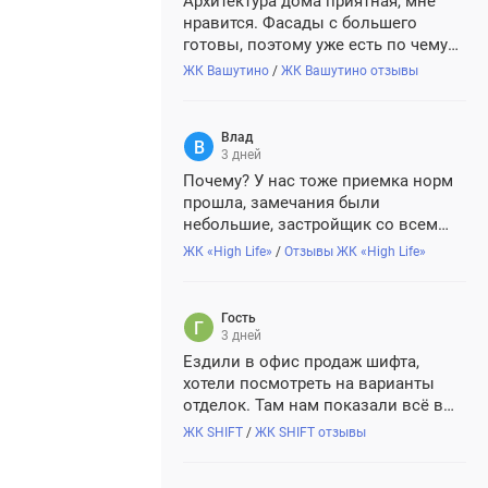
Архитектура дома приятная, мне
нравится. Фасады с большего
готовы, поэтому уже есть по чему
судить. Надеюсь, застройщик не
ЖК Вашутино
/
ЖК Вашутино отзывы
сэкономит на финальной отделке
мест общего пользования, на
рендерах все выглядит дорого.
Влад
3 дней
Почему? У нас тоже приемка норм
прошла, замечания были
небольшие, застройщик со всем
согласился. Качество нормальное.
ЖК «High Life»
/
Отзывы ЖК «High Life»
И смущает лично меня, что пишете
как гость, а не авторизированный
пользователь, странно))
Гость
3 дней
Ездили в офис продаж шифта,
хотели посмотреть на варианты
отделок. Там нам показали всё в
виртуальном формате, но мы всё
ЖК SHIFT
/
ЖК SHIFT отзывы
же не решились на квартиру с
отделкой, решили, лучше просто в