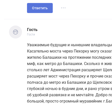
...
Ответить
Гость
Гости
Гость
Гости
Уважаемые будущие и нынешние владельцы 
Касательно моста через Пехорку могу сказат
жителю Балашихи на протяжении последних 3
миф, как метро до Балашихи. Сколько я живу
столько лет Администрация расширяет Щел
расширяет мост через Пехорку и прочие ск
полчаса до метро из Балашихи до Щелковс
глубокой ночью в будние дни, и рано утром в
об удобной развязке и не мечтайте. Добро 
большой, просто огромный муравейник г.Б