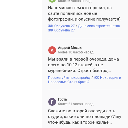
более 6 часов назад
Напоминаю тем кто просил, на
сайте появились новые
фотографии, июльские получается)
ЖК Обручева 27
/
Динамика строительства
ЖК Обручева 27
Андрей Мохав
более 10 часов назад
Мы взяли в первой очереди, дома
всего по 10-12 этажей, а не
муравейники. Строят быстро,
рабочие шуршат постоянно. В
Посоветуйте новостройку
/
ЖК Новатория в
конце месяца снова поедем мимо
Новоселье. Стоит брать?
стройки, посмотрим что и как
Гость
более 21 часов назад
Скажите во второй очереди есть
студии, какие они по площади?Ищу
что-нибудь, как второе жилье,