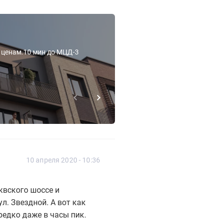
РЕКЛАМА | ООО «СЗ «СТАДИОН «СПАРТА
Клубный горо
м ценам.10 мин до МЦД-3
Спальня в подарок при по
береговая линия.
Подробнее
10 апреля 2020 - 10:36
квского шоссе и
ул. Звездной. А вот как
редко даже в часы пик.