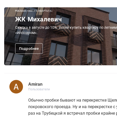
РЕКЛАМА | ООО «СЗ «КВАРТАЛ А»
ЖК Михалевич
Скидка в августе до 10%. Успей купить квартиру по летни
«Ипподром».
Подробнее
Amiran
Пользователь
Пользователи
Amiran
20 сообщений
Пользователи
Обычно пробки бывают на перекрестке Щел
покровского проезда. Ну и на перекрестке с 
раз на Трубецкой я встречал пробки крайне 