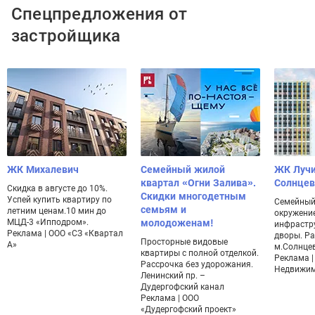
Спецпредложения от
застройщика
ЖК Михалевич
Семейный жилой
ЖК Лучи.
квартал «Огни Залива».
Солнцев
Скидка в августе до 10%.
Скидки многодетным
Успей купить квартиру по
Семейный 
семьям и
летним ценам.10 мин до
окружение
МЦД-3 «Ипподром».
молодоженам!
инфрастр
Реклама | ООО «СЗ «Квартал
дворы. Ра
Просторные видовые
А»
м.Солнце
квартиры с полной отделкой.
Реклама |
Рассрочка без удорожания.
Недвижим
Ленинский пр. –
Дудергофский канал
Реклама | ООО
«Дудергофский проект»