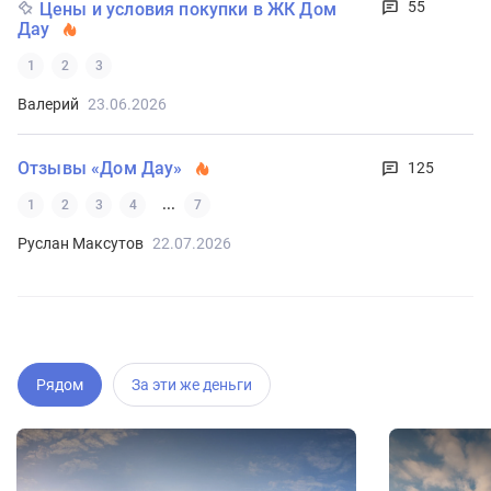
55
Цены и условия покупки в ЖК Дом
Дау
1
2
3
Валерий
23.06.2026
Отзывы «Дом Дау»
125
...
1
2
3
4
7
Руслан Максутов
22.07.2026
Рядом
За эти же деньги