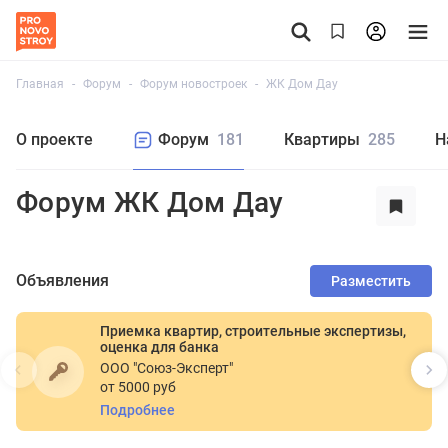
Главная
Форум
Форум новостроек
ЖК Дом Дау
О проекте
Форум
181
Квартиры
285
Н
Форум ЖК Дом Дау
Объявления
Разместить
Приемка квартир, строительные экспертизы,
оценка для банка
ООО "Союз-Эксперт"
от 5000 руб
Подробнее