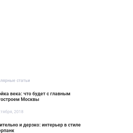
лярные статьи
йка века: что будет с главным
гостроем Москвы
ктября, 2018
ительно и дерзко: интерьер в стиле
ерпанк