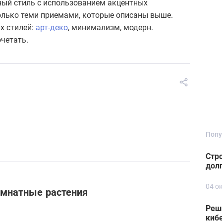
ный стиль с использованием акцентных
только теми приемами, которые описаны выше.
х стилей:
арт-деко
, минимализм, модерн.
очетать.
Попу
Стро
дол
04 о
омнатные растения
Реш
киб