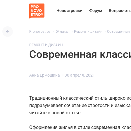
Новостройки
Форум
Вопрос-от
Pronovostroy
Журнал
Ремонт и дизайн
Современная к
РЕМОНТ И ДИЗАЙН
Современная класси
Анна Ермошина
•
30 апреля, 2021
Традиционный классический стиль широко ис
подразумевает сочетание строгости и изыска
читайте в новой статье.
Оформления жилья в стиле современная класс