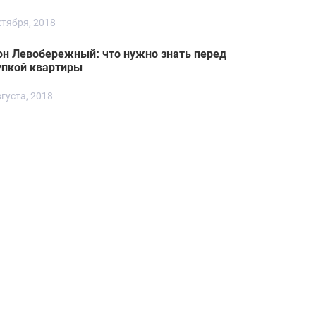
ктября, 2018
он Левобережный: что нужно знать перед
упкой квартиры
вгуста, 2018