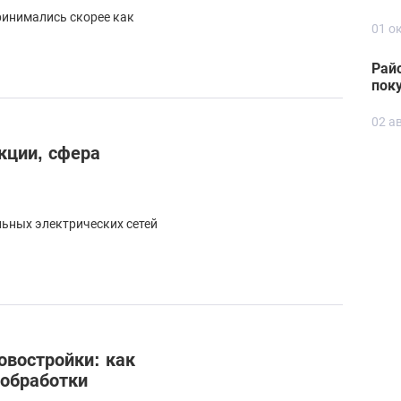
ринимались скорее как
01 о
Рай
пок
02 а
кции, сфера
льных электрических сетей
овостройки: как
 обработки