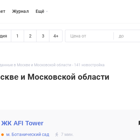
вет
Журнал
Eщё
дия
1
2
3
4+
Цена от
до
данные в Москвe и Московской области - 141 новостройка
сквe и Московской области
ЖК
AFI Tower
м. Ботанический сад
7 мин.