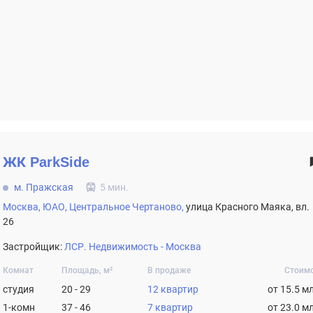
ЖК
ParkSide
м. Пражская
5 мин.
Москва,
ЮАО,
Центральное Чертаново,
улица Красного Маяка, вл.
26
Застройщик:
ЛСР. Недвижимость - Москва
Комнат
Площадь, м²
В продаже
Стоим
студия
20 - 29
12 квартир
от 15.5 м
1-комн
37 - 46
7 квартир
от 23.0 м