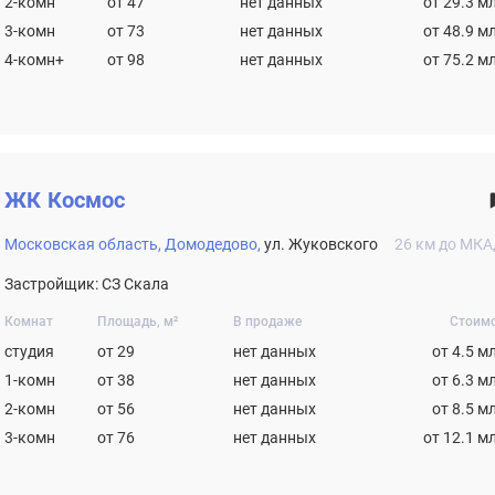
2-комн
от 47
нет данных
от 29.3 м
3-комн
от 73
нет данных
от 48.9 м
4-комн+
от 98
нет данных
от 75.2 м
ЖК
Космос
Московская область,
Домодедово,
ул. Жуковского
26 км до МК
Застройщик: СЗ Скала
Комнат
Площадь, м²
В продаже
Стоим
студия
от 29
нет данных
от 4.5 м
1-комн
от 38
нет данных
от 6.3 м
2-комн
от 56
нет данных
от 8.5 м
3-комн
от 76
нет данных
от 12.1 м