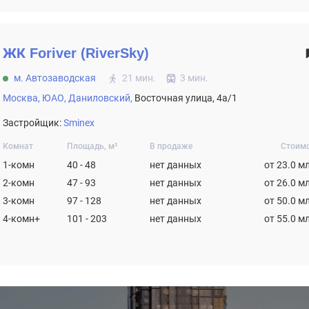
ЖК
Foriver (RiverSky)
м. Автозаводская
21 мин.
3 мин.
Москва,
ЮАО,
Даниловский,
Восточная улица, 4а/1
Застройщик:
Sminex
Комнат
Площадь, м²
В продаже
Стоим
1-комн
40 - 48
нет данных
от 23.0 м
2-комн
47 - 93
нет данных
от 26.0 м
3-комн
97 - 128
нет данных
от 50.0 м
4-комн+
101 - 203
нет данных
от 55.0 м