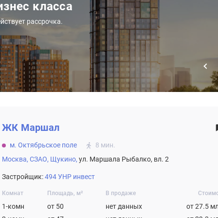
знес класса
йствует рассрочка.
ЖК
Маршал
м. Октябрьское поле
8 мин.
Москва,
СЗАО,
Щукино,
ул. Маршала Рыбалко, вл. 2
Застройщик:
494 УНР инвест
Комнат
Площадь, м²
В продаже
Стоим
1-комн
от 50
нет данных
от 27.5 м