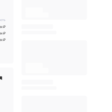
ость
лн ₽
лн ₽
лн ₽