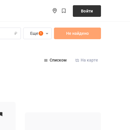
Войти
Еще
Не найдено
₽
1
Списком
На карте