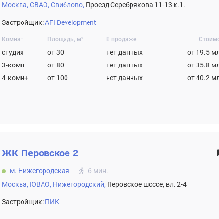
Москва,
СВАО,
Свиблово,
Проезд Серебрякова 11-13 к.1.
Застройщик:
AFI Development
Комнат
Площадь, м²
В продаже
Стоим
студия
от 30
нет данных
от 19.5 м
3-комн
от 80
нет данных
от 35.8 м
4-комн+
от 100
нет данных
от 40.2 м
ЖК
Перовское 2
м. Нижегородская
6 мин.
Москва,
ЮВАО,
Нижегородский,
Перовское шоссе, вл. 2-4
Застройщик:
ПИК