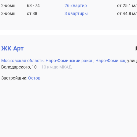
2-комн
63 - 74
26 квартир
от 25.1 м
3-комн
от 88
3 квартиры
от 44.8 м
ЖК
Арт
Московская область,
Наро-Фоминский район,
Наро-Фоминск,
улиц
Володарского, 10
10 км до МКАД
Застройщик:
Остов