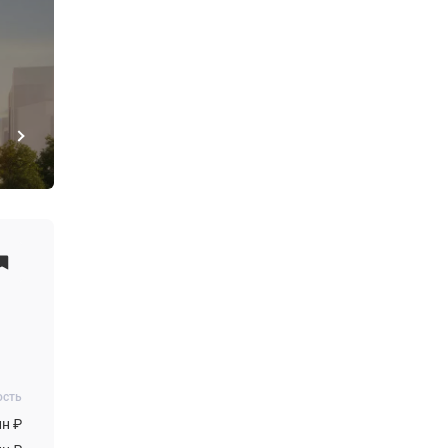
ость
лн ₽