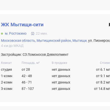
ЖК
Мытищи-сити
м. Ростокино
22 мин.
Московская область,
Мытищинский район,
Мытищи,
ул. Пионерск
4 км до МКАД
Застройщик: СЗ Ломоносов Девелопмент
Комнат
Площадь, м²
В продаже
Стоим
студия
от 28
нет данных
от 6.1 м
1-комн
42 - 48
нет данных
от 9.1 м
2-комн
46 - 71
нет данных
от 8.2 м
3-комн
87 - 107
нет данных
от 14.8 м