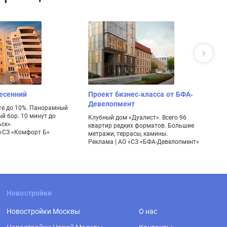
есенний
Проект бизнес-класса от БФА-
Ж
Девелопмент
сте до 10%. Панорамный
Ст
й бор. 10 минут до
Ка
Клубный дом «Дуалист». Всего 96
ск».
эт
квартир редких форматов. Большие
 «СЗ «Комфорт Б»
Ре
метражи, террасы, камины.
Реклама | АО «СЗ «БФА-Девелопмент»
Новостройки
Новостройки Москвы
О нас