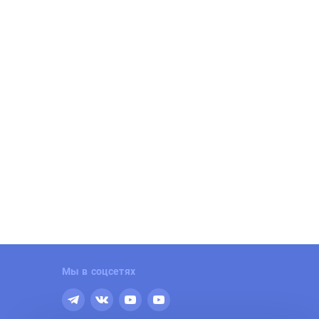
илой квартал «Сикрет Гарден»
Поселок коттеджей-дуплекс
Привольный
арт продаж. 3 мин. до м. Калужская.
мерный квартал. Террасы и патио на
Уникальная находка для тех, кто
ажах. Двор без машин.
мечтает жить в комфортабельно
клама | ООО «СЗ «Ларго»
доме в тихом живописном месте!
Мы в соцсетях