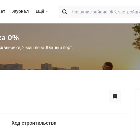
вет
Журнал
Eщё
ка 0%
сквы-реки, 2 мин до м. Южный порт.
Ход строительства