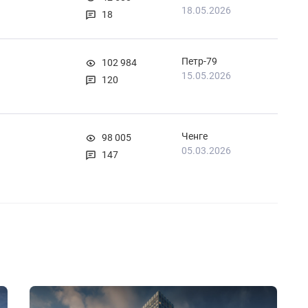
18.05.2026
18
Петр-79
102 984
15.05.2026
120
Ченге
98 005
05.03.2026
147