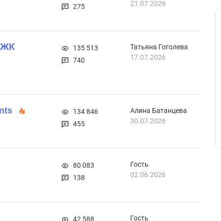
21.07.2026
275
в ЖК
Татьяна Гоголева
135 513
17.07.2026
740
nts
Алина Батанцева
134 846
30.07.2026
455
Гость
80 083
02.06.2026
138
Гость
42 588