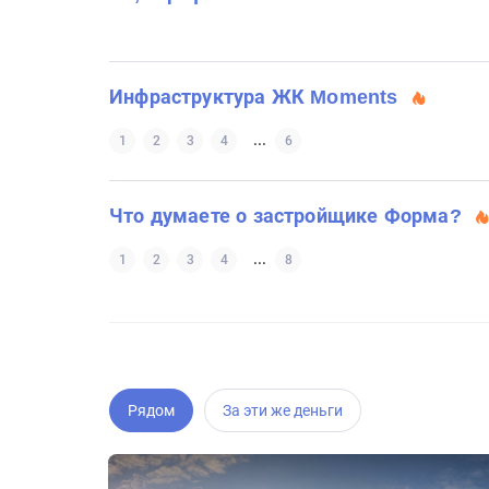
Инфраструктура ЖК Moments
...
1
2
3
4
6
Что думаете о застройщике Форма?
...
1
2
3
4
8
Рядом
За эти же деньги