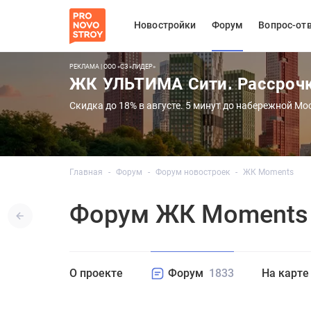
Новостройки
Форум
Вопрос-от
РЕКЛАМА | ООО «СЗ «ЛИДЕР»
ЖК УЛЬТИМА Сити. Рассроч
Скидка до 18% в августе. 5 минут до набережной Мо
Главная
Форум
Форум новостроек
ЖК Moments
Форум ЖК Moments
О проекте
Форум
1833
На карте