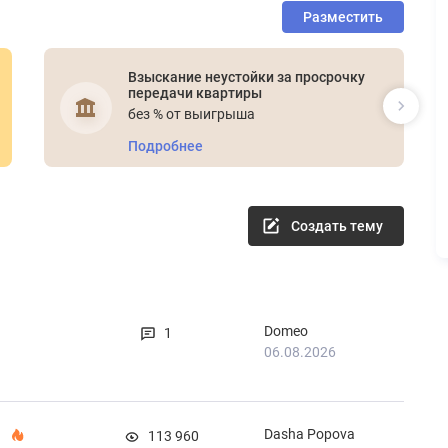
Разместить
Взыскание неустойки за просрочку
передачи квартиры
без % от выигрыша
Подробнее
Создать тему
Domeo
1
06.08.2026
Dasha Popova
113 960