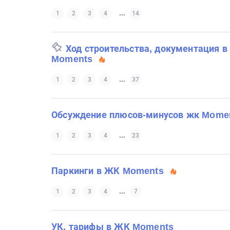
...
1
2
3
4
14
Ход строительства, документация 
Moments
...
1
2
3
4
37
Обсуждение плюсов-минусов жк Mome
...
1
2
3
4
23
Паркинги в ЖК Moments
...
1
2
3
4
7
УК, тарифы в ЖК Moments