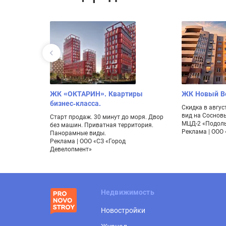
ЖК «ОКТАРИН». Квартиры
ЖК Новый В
бизнес-класса.
пей купить
Скидка в авгу
10 мин до
вид на Сосновы
Старт продаж. 30 минут до моря. Двор
МЦД-2 «Подоль
без машин. Приватная территория.
л А»
Реклама | ООО
Панорамные виды.
Реклама | ООО «СЗ «Город
Девелопмент»
Недвижимость
Новостройки