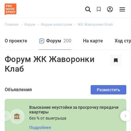
Главная
Форум
Форум новостроек
ЖК Жаворонки Клаб
О проекте
Форум
200
На карте
Ход ст
Форум ЖК Жаворонки
Клаб
Объявления
Разместить
Взыскание неустойки за просрочку передачи
квартиры
без % от выигрыша
Подробнее