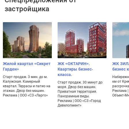
Спецпредложения от
застройщика
Жилой квартал «Сикрет
ЖК «ОКТАРИН».
ЖК ЗИЛ
Гарден»
Квартиры бизнес-
бизнес 
класса.
Старт продаж. 3 мин. до м.
Набережн
Калужская. Камерный
км от Кре
Старт продаж. 30 минут до
квартал. Террасы и патио на
рассрочка
моря. Двор без машин.
этажах. Двор без машин.
Реклама |
Приватная территория.
Реклама | ООО «СЗ «Ларго»
Объект-М
Панорамные виды.
Реклама | ООО «СЗ «Город
Девелопмент»