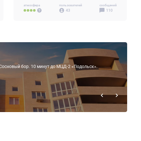
атмосфера
пользователей
сообщений
43
110
 Сосновый бор. 10 минут до МЦД-2 «Подольск».