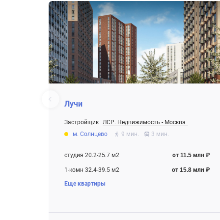
Лучи
Застройщик
ЛСР. Недвижимость - Москва
От 11.5 млн ₽
м. Солнцево
9 мин.
3 мин.
Строится , есть сданные корпуса
студия 20.2-25.7 м2
от 11.5 млн ₽
1-комн 32.4-39.5 м2
от 15.8 млн ₽
Еще квартиры
2-комн 50.9-64.7 м2
от 20.1 млн ₽
3-комн 60.4-61 м2
от 20.7 млн ₽