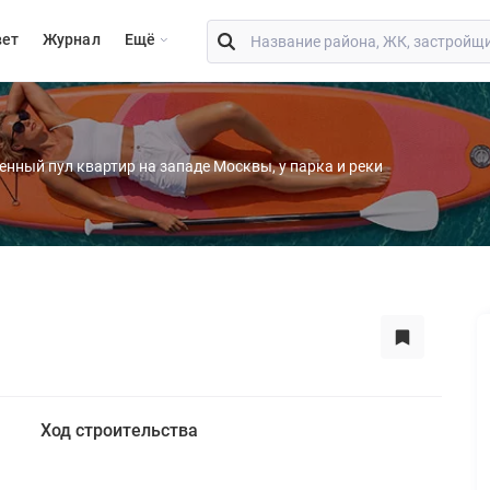
вет
Журнал
Eщё
енный пул квартир на западе Москвы, у парка и реки
Ход строительства