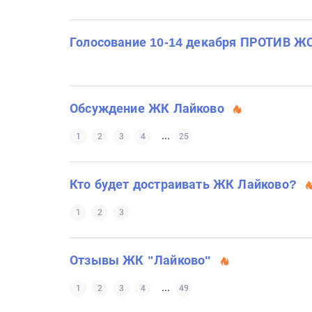
Голосование 10-14 декабря ПРОТИВ Ж
Обсуждение ЖК Лайково
...
1
2
3
4
25
Кто будет достраивать ЖК Лайково?
1
2
3
Отзывы ЖК "Лайково"
...
1
2
3
4
49