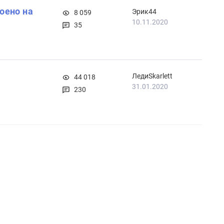
оено на
Эрик44
8 059
10.11.2020
35
ЛедиSkarlett
44 018
31.01.2020
230