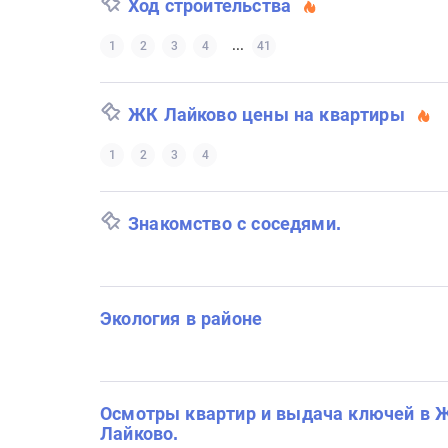
Ход строительства
...
1
2
3
4
41
ЖК Лайково цены на квартиры
1
2
3
4
Знакомство с соседями.
Экология в районе
Осмотры квартир и выдача ключей в 
Лайково.