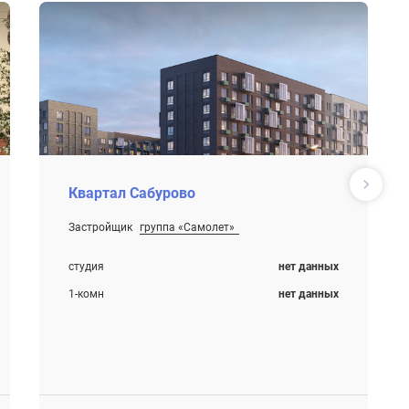
Квартал Сабурово
Застройщик
группа «Самолет»
Строится
студия
нет данных
1-комн
нет данных
2-комн
нет данных
3-комн
нет данных