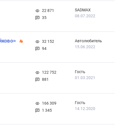
SADMAX
22 871
08.07.2022
35
йково»
Автолюбитель
32 152
15.06.2022
94
Гость
122 752
01.03.2021
881
Гость
166 309
14.12.2020
1 345