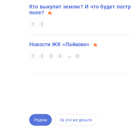
Кто выкупит землю? И что будет постр
поле?
1
2
Новости ЖК «Лайково»
...
1
2
3
4
12
Рядом
За эти же деньги