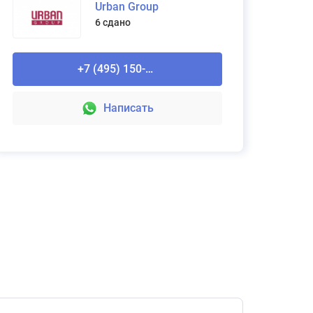
Urban Group
6 сдано
Взыскание неустойки за просрочку
передачи квартиры
+7 (495) 150-90-61
без % от выигрыша
Подробнее
Написать