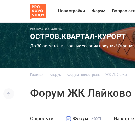
Новостройки
Форум
Вопрос-от
РЕКЛАМА | ООО «СФЕРА»
ОСТРОВ.КВАРТАЛ-КУРОРТ
До 30 августа - выгодные условия покупки! Огранич
Главная
Форум
Форум новостроек
ЖК Лайково
Форум ЖК Лайково
О проекте
Форум
7621
На карте