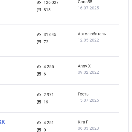
Gans55
126 027
16.07.2025
818
Автолюбитель
31 645
12.05.2022
72
Anny X
4 255
09.02.2022
6
Гость
2 971
15.07.2025
19
ЖК
Kira F
4 251
06.03.2023
0