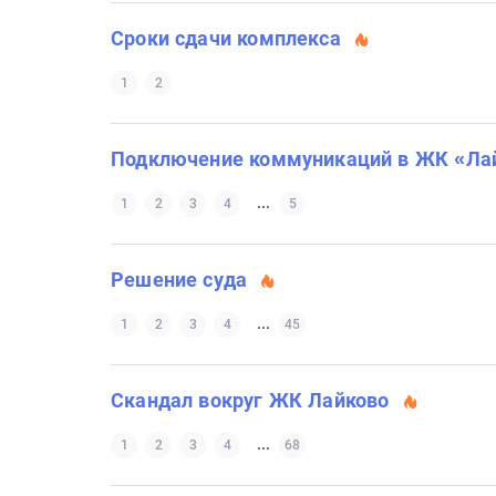
Сроки сдачи комплекса
1
2
Подключение коммуникаций в ЖК «Ла
...
1
2
3
4
5
Решение суда
...
1
2
3
4
45
Скандал вокруг ЖК Лайково
...
1
2
3
4
68