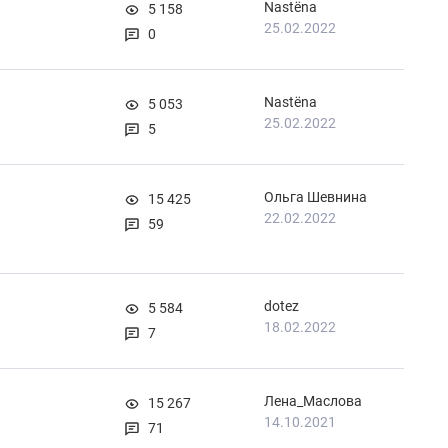
Nastёna
5 158
25.02.2022
0
Nastёna
5 053
25.02.2022
5
Ольга Шевнина
15 425
22.02.2022
59
dotez
5 584
18.02.2022
7
Лена_Маслова
15 267
14.10.2021
71