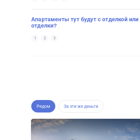
Апартаменты тут будут с отделкой или
отделки?
1
2
3
Рядом
За эти же деньги