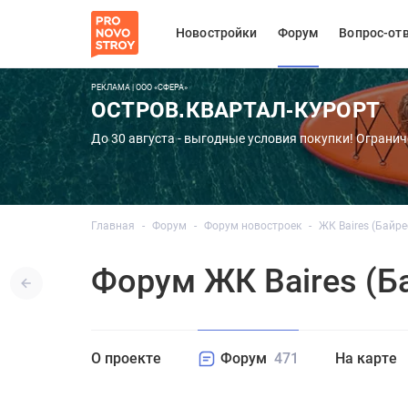
Новостройки
Форум
Вопрос-от
РЕКЛАМА | ООО «СФЕРА»
ОСТРОВ.КВАРТАЛ-КУРОРТ
До 30 августа - выгодные условия покупки! Огранич
Главная
Форум
Форум новостроек
ЖК Baires (Байре
Форум ЖК Baires (Б
О проекте
Форум
471
На карте