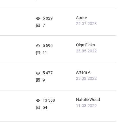
Артем
5 829
25.07.2023
7
Olga Finko
5 590
26.05.2022
11
Artem A
5 477
23.03.2022
9
Natalie Wood
13 568
11.03.2022
54