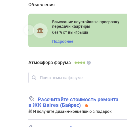
Объявления
Взыскание неустойки за просрочку
передачи квартиры
без % от выигрыша
Подробнее
Атмосфера форума
Рассчитайте стоимость ремонта
в ЖК Baires (Байрес)
🎁 И получите дизайн-концепцию в подарок