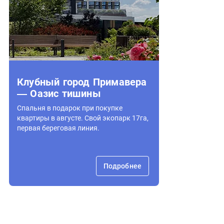
Клубный город Примавера
— Оазис тишины
Спальня в подарок при покупке
квартиры в августе. Свой экопарк 17га,
первая береговая линия.
Подробнее