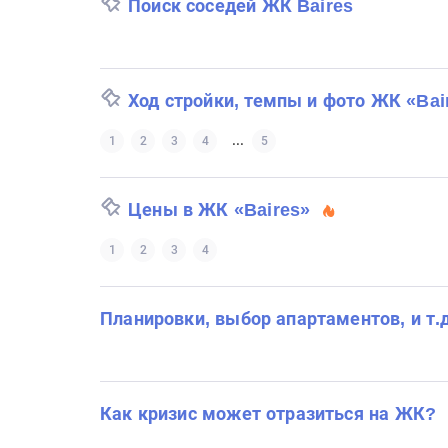
Поиск соседей ЖК Baires
Ход стройки, темпы и фото ЖК «Bai
...
1
2
3
4
5
Цены в ЖК «Baires»
1
2
3
4
Планировки, выбор апартаментов, и т.
Как кризис может отразиться на ЖК?