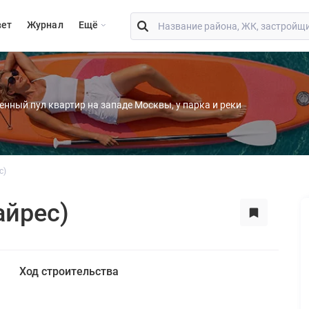
вет
Журнал
Eщё
енный пул квартир на западе Москвы, у парка и реки
с)
айрес)
Ход строительства