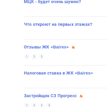
МЦК - будет очень шумно?
Что откроют на первых этажах?
Отзывы ЖК «Baires»
1
2
3
Налоговая ставка в ЖК «Baires»
Застройщик СЗ Прогресс
1
2
3
4