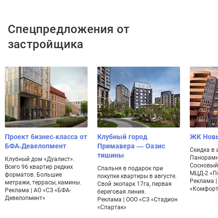
Спецпредложения от
застройщика
Проект бизнес-класса от
Клубный город
ЖК Нов
БФА-Девелопмент
Примавера — Оазис
Скидка в 
тишины
Панорамн
Клубный дом «Дуалист».
Сосновый 
Всего 96 квартир редких
Спальня в подарок при
МЦД-2 «П
форматов. Большие
покупке квартиры в августе.
Реклама |
метражи, террасы, камины.
Свой экопарк 17га, первая
«Комфорт
Реклама | АО «СЗ «БФА-
береговая линия.
Девелопмент»
Реклама | ООО «СЗ «Стадион
«Спартак»