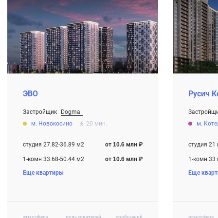
ЭВО
Русич К
Застройщик
Dogma
Застройщ
От 10.6 млн ₽
От 5.3 млн
м. Новокосино
20 мин.
м. Кот
Строится
Строится
студия 27.82-36.89 м2
от 10.6 млн ₽
студия 21
1-комн 33.68-50.44 м2
от 10.6 млн ₽
1-комн 33
Еще квартиры
Еще квар
2-комн 50.65-66.79 м2
от 15.0 млн ₽
2-комн 40
3-комн 71.73-92.67 м2
от 19.4 млн ₽
3-комн 74
атмосфера
пользователей
сообщений
атмосфера